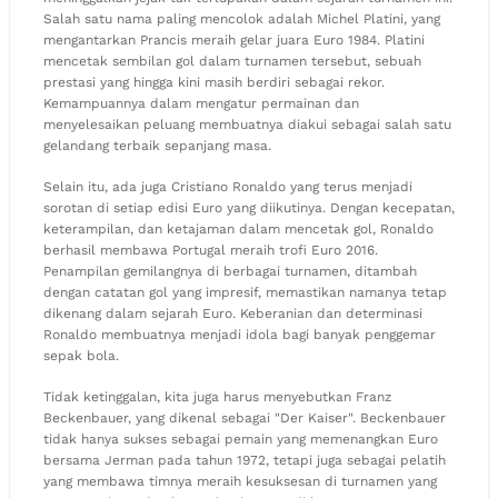
Salah satu nama paling mencolok adalah Michel Platini, yang
mengantarkan Prancis meraih gelar juara Euro 1984. Platini
mencetak sembilan gol dalam turnamen tersebut, sebuah
prestasi yang hingga kini masih berdiri sebagai rekor.
Kemampuannya dalam mengatur permainan dan
menyelesaikan peluang membuatnya diakui sebagai salah satu
gelandang terbaik sepanjang masa.
Selain itu, ada juga Cristiano Ronaldo yang terus menjadi
sorotan di setiap edisi Euro yang diikutinya. Dengan kecepatan,
keterampilan, dan ketajaman dalam mencetak gol, Ronaldo
berhasil membawa Portugal meraih trofi Euro 2016.
Penampilan gemilangnya di berbagai turnamen, ditambah
dengan catatan gol yang impresif, memastikan namanya tetap
dikenang dalam sejarah Euro. Keberanian dan determinasi
Ronaldo membuatnya menjadi idola bagi banyak penggemar
sepak bola.
Tidak ketinggalan, kita juga harus menyebutkan Franz
Beckenbauer, yang dikenal sebagai "Der Kaiser". Beckenbauer
tidak hanya sukses sebagai pemain yang memenangkan Euro
bersama Jerman pada tahun 1972, tetapi juga sebagai pelatih
yang membawa timnya meraih kesuksesan di turnamen yang