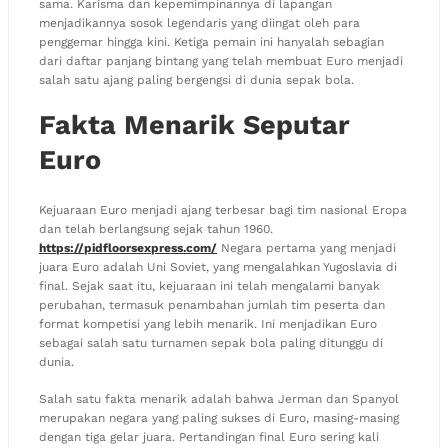
sama. Karisma dan kepemimpinannya di lapangan
menjadikannya sosok legendaris yang diingat oleh para
penggemar hingga kini. Ketiga pemain ini hanyalah sebagian
dari daftar panjang bintang yang telah membuat Euro menjadi
salah satu ajang paling bergengsi di dunia sepak bola.
Fakta Menarik Seputar
Euro
Kejuaraan Euro menjadi ajang terbesar bagi tim nasional Eropa
dan telah berlangsung sejak tahun 1960.
https://pidfloorsexpress.com/
Negara pertama yang menjadi
juara Euro adalah Uni Soviet, yang mengalahkan Yugoslavia di
final. Sejak saat itu, kejuaraan ini telah mengalami banyak
perubahan, termasuk penambahan jumlah tim peserta dan
format kompetisi yang lebih menarik. Ini menjadikan Euro
sebagai salah satu turnamen sepak bola paling ditunggu di
dunia.
Salah satu fakta menarik adalah bahwa Jerman dan Spanyol
merupakan negara yang paling sukses di Euro, masing-masing
dengan tiga gelar juara. Pertandingan final Euro sering kali