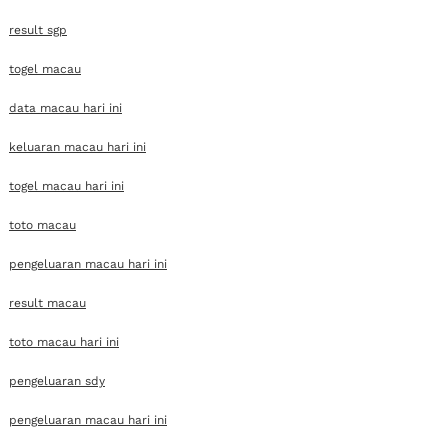
result sgp
togel macau
data macau hari ini
keluaran macau hari ini
togel macau hari ini
toto macau
pengeluaran macau hari ini
result macau
toto macau hari ini
pengeluaran sdy
pengeluaran macau hari ini