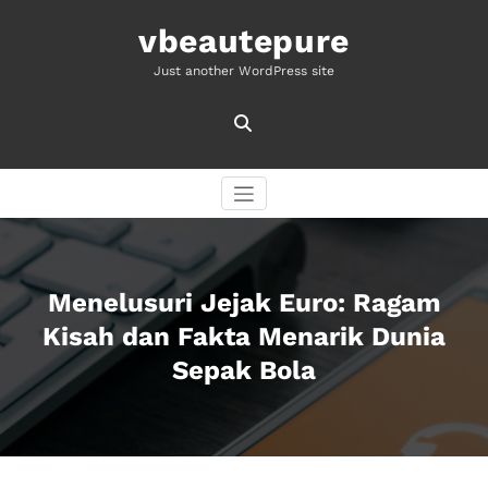
Skip
to
vbeautepure
content
Just another WordPress site
Menelusuri Jejak Euro: Ragam
Kisah dan Fakta Menarik Dunia
Sepak Bola