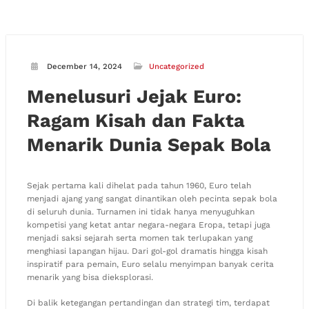
December 14, 2024
Uncategorized
Menelusuri Jejak Euro:
Ragam Kisah dan Fakta
Menarik Dunia Sepak Bola
Sejak pertama kali dihelat pada tahun 1960, Euro telah
menjadi ajang yang sangat dinantikan oleh pecinta sepak bola
di seluruh dunia. Turnamen ini tidak hanya menyuguhkan
kompetisi yang ketat antar negara-negara Eropa, tetapi juga
menjadi saksi sejarah serta momen tak terlupakan yang
menghiasi lapangan hijau. Dari gol-gol dramatis hingga kisah
inspiratif para pemain, Euro selalu menyimpan banyak cerita
menarik yang bisa dieksplorasi.
Di balik ketegangan pertandingan dan strategi tim, terdapat