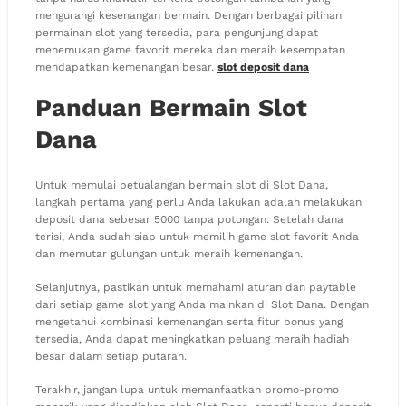
mengurangi kesenangan bermain. Dengan berbagai pilihan
permainan slot yang tersedia, para pengunjung dapat
menemukan game favorit mereka dan meraih kesempatan
mendapatkan kemenangan besar.
slot deposit dana
Panduan Bermain Slot
Dana
Untuk memulai petualangan bermain slot di Slot Dana,
langkah pertama yang perlu Anda lakukan adalah melakukan
deposit dana sebesar 5000 tanpa potongan. Setelah dana
terisi, Anda sudah siap untuk memilih game slot favorit Anda
dan memutar gulungan untuk meraih kemenangan.
Selanjutnya, pastikan untuk memahami aturan dan paytable
dari setiap game slot yang Anda mainkan di Slot Dana. Dengan
mengetahui kombinasi kemenangan serta fitur bonus yang
tersedia, Anda dapat meningkatkan peluang meraih hadiah
besar dalam setiap putaran.
Terakhir, jangan lupa untuk memanfaatkan promo-promo