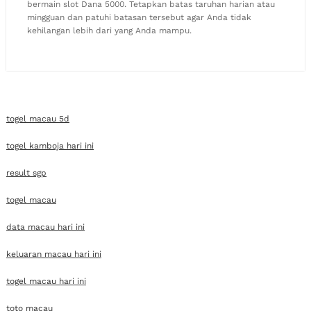
bermain slot Dana 5000. Tetapkan batas taruhan harian atau
mingguan dan patuhi batasan tersebut agar Anda tidak
kehilangan lebih dari yang Anda mampu.
togel macau 5d
togel kamboja hari ini
result sgp
togel macau
data macau hari ini
keluaran macau hari ini
togel macau hari ini
toto macau