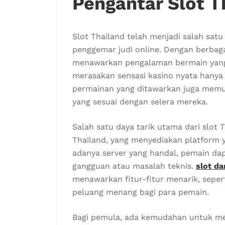
Pengantar Slot T
Slot Thailand telah menjadi salah satu
penggemar judi online. Dengan berbagai
menawarkan pengalaman bermain yang
merasakan sensasi kasino nyata hany
permainan yang ditawarkan juga memu
yang sesuai dengan selera mereka.
Salah satu daya tarik utama dari slot 
Thailand, yang menyediakan platform 
adanya server yang handal, pemain da
gangguan atau masalah teknis.
slot da
menawarkan fitur-fitur menarik, sepe
peluang menang bagi para pemain.
Bagi pemula, ada kemudahan untuk me