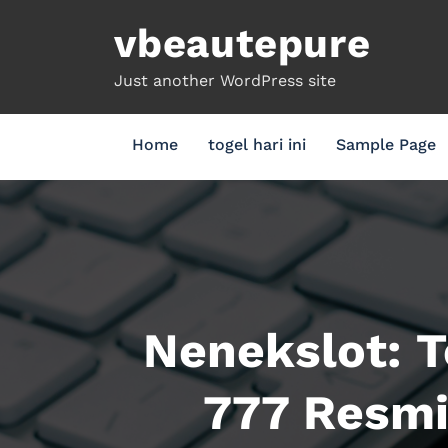
Skip
vbeautepure
to
content
Just another WordPress site
Home
togel hari ini
Sample Page
Nenekslot: 
777 Resmi