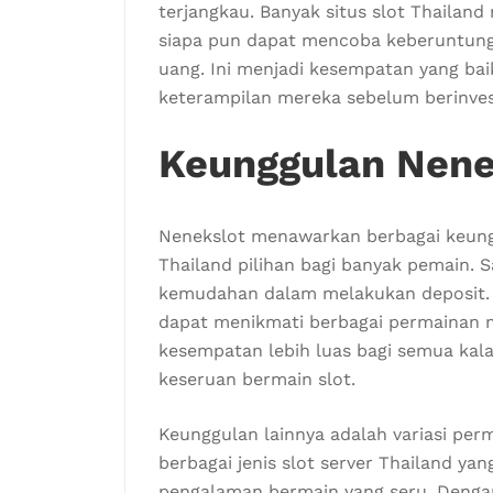
terjangkau. Banyak situs slot Thailan
siapa pun dapat mencoba keberuntun
uang. Ini menjadi kesempatan yang ba
keterampilan mereka sebelum berinves
Keunggulan Nene
Nenekslot menawarkan berbagai keung
Thailand pilihan bagi banyak pemain. 
kemudahan dalam melakukan deposit.
dapat menikmati berbagai permainan m
kesempatan lebih luas bagi semua ka
keseruan bermain slot.
Keunggulan lainnya adalah variasi per
berbagai jenis slot server Thailand ya
pengalaman bermain yang seru. Dengan