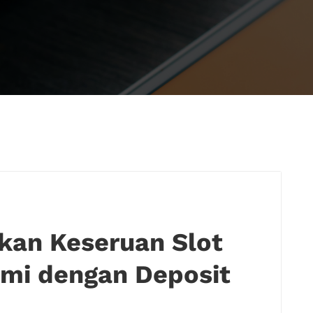
kan Keseruan Slot
smi dengan Deposit