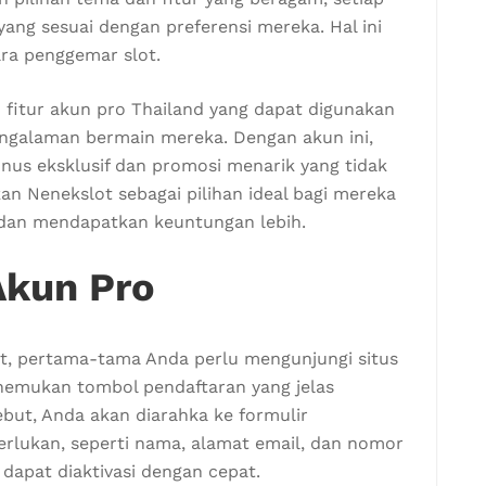
g sesuai dengan preferensi mereka. Hal ini
ra penggemar slot.
n fitur akun pro Thailand yang dapat digunakan
galaman bermain mereka. Dengan akun ini,
us eksklusif dan promosi menarik yang tidak
kan Nenekslot sebagai pilihan ideal bagi mereka
l dan mendapatkan keuntungan lebih.
Akun Pro
t, pertama-tama Anda perlu mengunjungi situs
nemukan tombol pendaftaran yang jelas
ebut, Anda akan diarahka ke formulir
erlukan, seperti nama, alamat email, dan nomor
dapat diaktivasi dengan cepat.