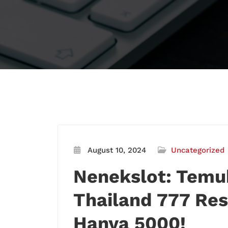
August 10, 2024
Uncategorized
Nenekslot: Temu
Thailand 777 Re
Hanya 5000!