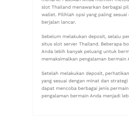
slot Thailand menawarkan berbagai pil
wallet. Pilihlah opsi yang paling sesu
berjalan lancar.
Sebelum melakukan deposit, selalu pe
situs slot server Thailand. Beberapa
Anda lebih banyak peluang untuk berm
memaksimalkan pengalaman bermain An
Setelah melakukan deposit, perhatikan
yang sesuai dengan minat dan strategi
dapat mencoba berbagai jenis permain
pengalaman bermain Anda menjadi lebi