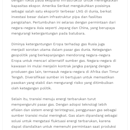
dengan fokus pada ekspansi infrastruktur untuk meningkatkan
kapasitas ekspor. Amerika Serikat mengukuhkan posisinya
sebagai salah satu eksportir terbesar LNG di dunia, berkat
investasi besar dalam infrastruktur pipa dan fasilitas
pengolahan. Pertumbuhan ini selaras dengan permintaan dari
negara-negara Asia seperti Jepang dan China, yang berupaya
mengurangi ketergantungan pada batubara.
Diminya ketergantungan Eropa terhadap gas Rusia juga
menjadi sorotan utama dalam pasar gas dunia. Ketegangan
geopolitik yang berkepanjangan mendorong negara-negara
Eropa untuk mencari alternatif sumber gas. Negara-negara di
kawasan ini mulai menjalin kontrak jangka panjang dengan
produsen gas lain, termasuk negara-negara di Afrika dan Timur
Tengah. Diversifikasi sumber ini bertujuan untuk memastikan
pasokan yang stabil dan mengurangi risiko yang ditimbulkan
oleh ketegangan politik.
Selain itu, transisi menuju energi terbarukan turut
mempengaruhi pasar gas. Dengan adopsi teknologi lebih
efisien dan sistem energi terintegrasi, penggunaan gas sebagai
sumber transisi mulai meningkat. Gas alam dipandang sebagai
solusi untuk mengatasi fluktuasi energi terbarukan, karena
dapat diandalkan untuk memenuhi permintaan saat produksi