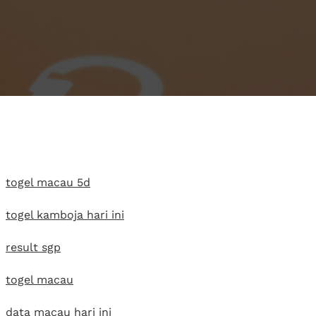
togel macau 5d
togel kamboja hari ini
result sgp
togel macau
data macau hari ini