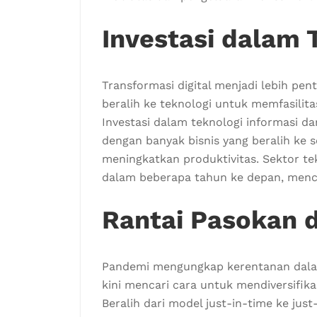
Investasi dalam 
Transformasi digital menjadi lebih pe
beralih ke teknologi untuk memfasilita
Investasi dalam teknologi informasi da
dengan banyak bisnis yang beralih ke s
meningkatkan produktivitas. Sektor t
dalam beberapa tahun ke depan, menci
Rantai Pasokan d
Pandemi mengungkap kerentanan dalam
kini mencari cara untuk mendiversifi
Beralih dari model just-in-time ke just