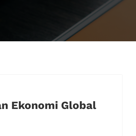
n Ekonomi Global