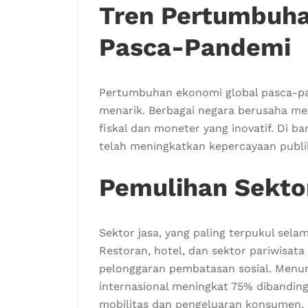
Tren Pertumbuha
Pasca-Pandemi
Pertumbuhan ekonomi global pasca-p
menarik. Berbagai negara berusaha me
fiskal dan moneter yang inovatif. Di b
telah meningkatkan kepercayaan publ
Pemulihan Sekto
Sektor jasa, yang paling terpukul sela
Restoran, hotel, dan sektor pariwisat
pelonggaran pembatasan sosial. Menur
internasional meningkat 75% dibanding
mobilitas dan pengeluaran konsumen.