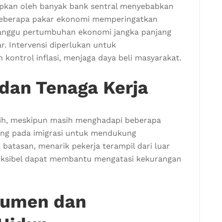
apkan oleh banyak bank sentral menyebabkan
. Beberapa pakar ekonomi memperingatkan
ganggu pertumbuhan ekonomi jangka panjang
. Intervensi diperlukan untuk
ntrol inflasi, menjaga daya beli masyarakat.
 dan Tenaga Kerja
ulih, meskipun masih menghadapi beberapa
ung pada imigrasi untuk mendukung
tasan, menarik pekerja terampil dari luar
 fleksibel dapat membantu mengatasi kekurangan
sumen dan