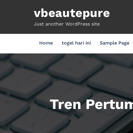
Skip
vbeautepure
to
content
Just another WordPress site
Home
togel hari ini
Sample Page
Tren Pertu