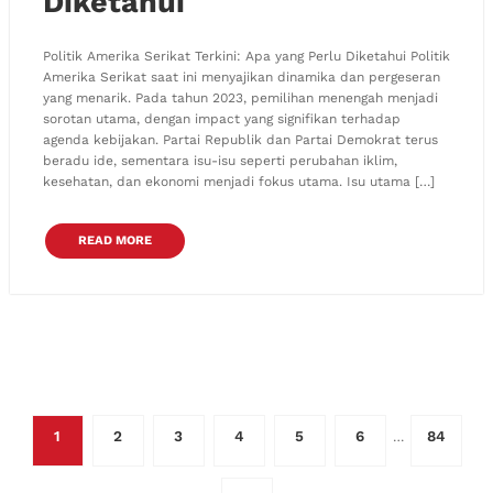
Diketahui
Politik Amerika Serikat Terkini: Apa yang Perlu Diketahui Politik
Amerika Serikat saat ini menyajikan dinamika dan pergeseran
yang menarik. Pada tahun 2023, pemilihan menengah menjadi
sorotan utama, dengan impact yang signifikan terhadap
agenda kebijakan. Partai Republik dan Partai Demokrat terus
beradu ide, sementara isu-isu seperti perubahan iklim,
kesehatan, dan ekonomi menjadi fokus utama. Isu utama […]
READ MORE
Posts
1
2
3
4
5
6
84
…
pagination