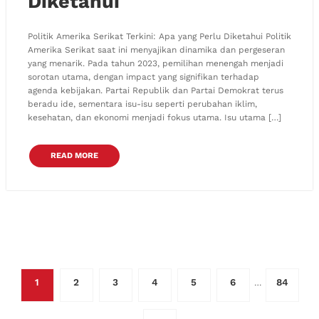
Diketahui
Politik Amerika Serikat Terkini: Apa yang Perlu Diketahui Politik
Amerika Serikat saat ini menyajikan dinamika dan pergeseran
yang menarik. Pada tahun 2023, pemilihan menengah menjadi
sorotan utama, dengan impact yang signifikan terhadap
agenda kebijakan. Partai Republik dan Partai Demokrat terus
beradu ide, sementara isu-isu seperti perubahan iklim,
kesehatan, dan ekonomi menjadi fokus utama. Isu utama […]
READ MORE
Posts
1
2
3
4
5
6
84
…
pagination