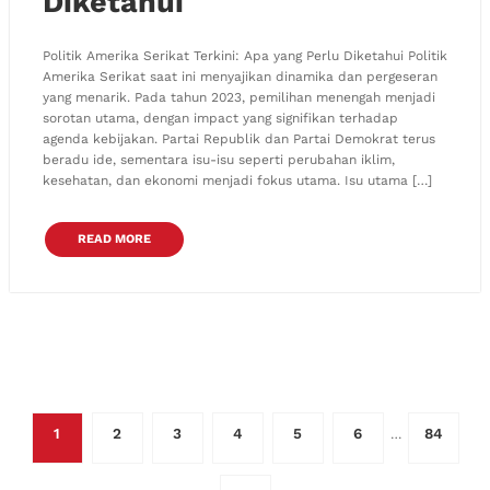
Diketahui
Politik Amerika Serikat Terkini: Apa yang Perlu Diketahui Politik
Amerika Serikat saat ini menyajikan dinamika dan pergeseran
yang menarik. Pada tahun 2023, pemilihan menengah menjadi
sorotan utama, dengan impact yang signifikan terhadap
agenda kebijakan. Partai Republik dan Partai Demokrat terus
beradu ide, sementara isu-isu seperti perubahan iklim,
kesehatan, dan ekonomi menjadi fokus utama. Isu utama […]
READ MORE
Posts
1
2
3
4
5
6
84
…
pagination