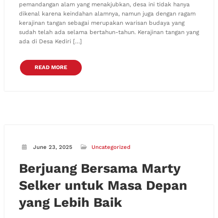
pemandangan alam yang menakjubkan, desa ini tidak hanya
dikenal karena keindahan alamnya, namun juga dengan ragam
kerajinan tangan sebagai merupakan warisan budaya yang
sudah telah ada selama bertahun-tahun. Kerajinan tangan yang
ada di Desa Kediri […]
READ MORE
June 23, 2025
Uncategorized
Berjuang Bersama Marty
Selker untuk Masa Depan
yang Lebih Baik