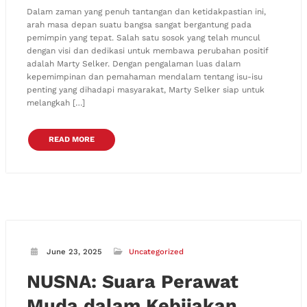
Dalam zaman yang penuh tantangan dan ketidakpastian ini,
arah masa depan suatu bangsa sangat bergantung pada
pemimpin yang tepat. Salah satu sosok yang telah muncul
dengan visi dan dedikasi untuk membawa perubahan positif
adalah Marty Selker. Dengan pengalaman luas dalam
kepemimpinan dan pemahaman mendalam tentang isu-isu
penting yang dihadapi masyarakat, Marty Selker siap untuk
melangkah […]
READ MORE
June 23, 2025
Uncategorized
NUSNA: Suara Perawat
Muda dalam Kebijakan