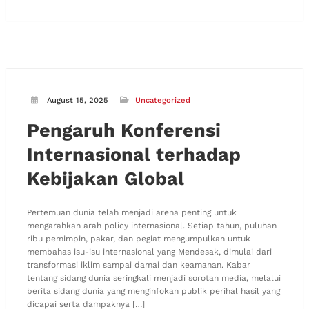
August 15, 2025
Uncategorized
Pengaruh Konferensi
Internasional terhadap
Kebijakan Global
Pertemuan dunia telah menjadi arena penting untuk
mengarahkan arah policy internasional. Setiap tahun, puluhan
ribu pemimpin, pakar, dan pegiat mengumpulkan untuk
membahas isu-isu internasional yang Mendesak, dimulai dari
transformasi iklim sampai damai dan keamanan. Kabar
tentang sidang dunia seringkali menjadi sorotan media, melalui
berita sidang dunia yang menginfokan publik perihal hasil yang
dicapai serta dampaknya […]