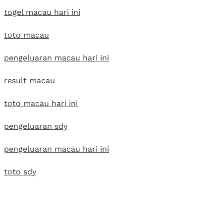
togel macau hari ini
toto macau
pengeluaran macau hari ini
result macau
toto macau hari ini
pengeluaran sdy
pengeluaran macau hari ini
toto sdy