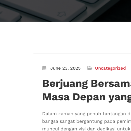
June 23, 2025
Uncategorized
Berjuang Bersam
Masa Depan yang
Dalam zaman yang penuh tantangan dan
bangsa sangat bergantung pada pemimp
muncul dengan visi dan dedikasi untu