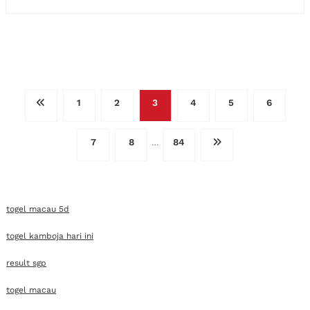
Posts
1
2
3
4
5
6
pagination
7
8
84
…
togel macau 5d
togel kamboja hari ini
result sgp
togel macau